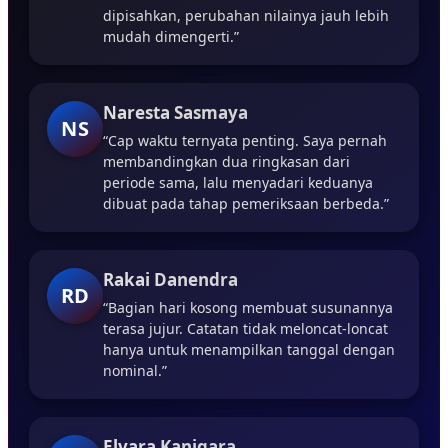
dipisahkan, perubahan nilainya jauh lebih
mudah dimengerti.”
Naresta Sasmaya
NS
“Cap waktu ternyata penting. Saya pernah
membandingkan dua ringkasan dari
periode sama, lalu menyadari keduanya
dibuat pada tahap pemeriksaan berbeda.”
Rakai Danendra
RD
“Bagian hari kosong membuat susunannya
terasa jujur. Catatan tidak meloncat-loncat
hanya untuk menampilkan tanggal dengan
nominal.”
Elvara Kanigara