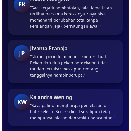
EK
“Saat terjadi pembatalan, nilai lama tetap
terlihat bersama koreksinya. Saya bisa
memahami perubahan total tanpa
kehilangan jejak perhitungan awal.”
Jivanta Pranaja
JP
“Nomor periode memberi konteks kuat.
Rekap dari dua pekan berdekatan tidak
mudah tertukar meskipun rentang
tanggalnya hampir serupa.”
Kalandra Wening
KW
“Saya paling menghargai penjelasan di
balik selisih. Koreksi kecil sekalipun tetap
mempunyai alasan dan waktu pencatatan.”