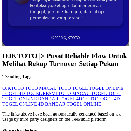
konteksnya. Setiap nilai mempunyai
tanggal, periode, kategori, dan tahap
pemeriksaan yang terang.”
©2026 OJKTOTO
OJKTOTO |> Pusat Reliable Flow Untuk
Melihat Rekap Turnover Setiap Pekan
Trending Tags
OJKTOTO
TOTO MACAU
TOTO TOGEL
TOGEL ONLINE
TOGEL 4D
TOGEL RESMI
TOTO MACAU TOGEL
TOTO
TOGEL ONLINE
BANDAR TOGEL 4D
TOTO TOGEL 4D
TOGEL ONLINE 4D
BANDAR TOGEL ONLINE
The links above have been automatically generated based on tag
usage by third-party designers on the TeePublic platform.
Share this design: