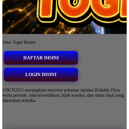
Situs Togel Resmi
DAFTAR DISINI
LOGIN DISINI
OJKTOTO merangkum turnover pekanan melalui Reliable Flow
berisi periode, nilai terverifikasi, jejak koreksi, dan status final yang
dijelaskan terbuka.