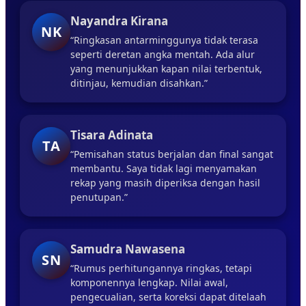
Nayandra Kirana
NK
“Ringkasan antarminggunya tidak terasa
seperti deretan angka mentah. Ada alur
yang menunjukkan kapan nilai terbentuk,
ditinjau, kemudian disahkan.”
Tisara Adinata
TA
“Pemisahan status berjalan dan final sangat
membantu. Saya tidak lagi menyamakan
rekap yang masih diperiksa dengan hasil
penutupan.”
Samudra Nawasena
SN
“Rumus perhitungannya ringkas, tetapi
komponennya lengkap. Nilai awal,
pengecualian, serta koreksi dapat ditelaah